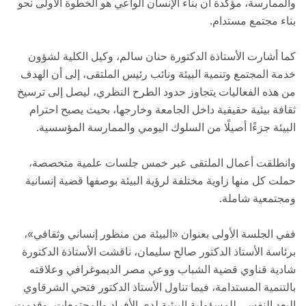
والممارسة، مؤكدة أن بناء الإنسان الواعي هو الخطوة الأولى نحو
بناء مجتمع مستدام.
كما أشارت الأستاذة الدكتورة حنان سالم، وكيل الكلية لشؤون
خدمة المجتمع وتنمية البيئة ونائب رئيس الملتقى، إلى أن الهدف
من هذه الفعاليات يتجاوز حدود الطرح النظري، ليصل إلى ترسيخ
ثقافة بيئية حقيقية داخل الجامعة وخارجها، بحيث يصبح احترام
البيئة جزءًا أصيلًا من السلوك اليومي والممارسة المؤسسية.
وانطلقت أعمال الملتقى عبر خمس جلسات علمية متخصصة،
حملت كل منها زاوية مختلفة لرؤية البيئة بوصفها قضية إنسانية
ومجتمعية شاملة.
ففي الجلسة الأولى بعنوان «البيئة من منظور إنساني وثقافي»،
برئاسة الأستاذ الدكتور صالح سليمان، ناقشت الأستاذة الدكتورة
شادية قناوي قضية الشباب ووعي مصر الديموغرافي وعلاقته
بالتنمية المستدامة، فيما تناول الأستاذ الدكتور فتحي الشرقاوي
البعد النفسي للمسؤولية البيئية لدى الأفراد والمجتمعات، وقدمت