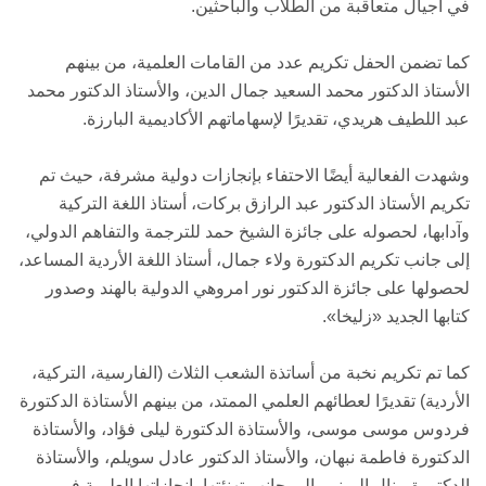
في أجيال متعاقبة من الطلاب والباحثين.
كما تضمن الحفل تكريم عدد من القامات العلمية، من بينهم
الأستاذ الدكتور محمد السعيد جمال الدين، والأستاذ الدكتور محمد
عبد اللطيف هريدي، تقديرًا لإسهاماتهم الأكاديمية البارزة.
وشهدت الفعالية أيضًا الاحتفاء بإنجازات دولية مشرفة، حيث تم
تكريم الأستاذ الدكتور عبد الرازق بركات، أستاذ اللغة التركية
وآدابها، لحصوله على جائزة الشيخ حمد للترجمة والتفاهم الدولي،
إلى جانب تكريم الدكتورة ولاء جمال، أستاذ اللغة الأردية المساعد،
لحصولها على جائزة الدكتور نور امروهي الدولية بالهند وصدور
كتابها الجديد «زليخا».
كما تم تكريم نخبة من أساتذة الشعب الثلاث (الفارسية، التركية،
الأردية) تقديرًا لعطائهم العلمي الممتد، من بينهم الأستاذة الدكتورة
فردوس موسى موسى، والأستاذة الدكتورة ليلى فؤاد، والأستاذة
الدكتورة فاطمة نبهان، والأستاذ الدكتور عادل سويلم، والأستاذة
الدكتورة منال اليمني، إلى جانب تهنئتها بإنجازاتها العلمية في