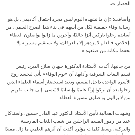
الحضارات.
وأضافت: «إن ما نشهده اليوم ليس مجرد احتفال أكاديمي، بل هو
رسالة وفاء حقيقية لكل من أسهم في بناء هذا الصرح العلمي، من
أساتذة رحلوا تاركين أثرًا خالدًا، وآخرين ما زالوا يواصلون العطاء
بإخلاص، فالعلم لا يزدهر إلا بالعرفان، ولا تستقيم مسيرته إلا
بحفظ مكانة من صنعوه.»
من جانبها، أكدت الأستاذة الدكتورة جيهان صلاح الدين، رئيس
قسم اللغات الشرقية وآدابها، أن «يوم الوفاء» يأتي ليجسد روح
الأسرة الواحدة داخل القسم، ويعيد استحضار أسماء العلماء الذين
رحلوا بعد أن تركوا إرثًا علميًا وإنسانيًا لا يُنسى، إلى جانب تكريم
من لا يزالون يواصلون مسيرة العطاء.
وشهدت الفعالية تأبين الأستاذ الدكتور عبد القادر حسين، واستذكار
عدد من رموز القسم الراحلين من شعب اللغات الفارسية
والتركية، وسط كلمات مؤثرة أكدت أن أثرهم العلمي ما زال ممتدًا