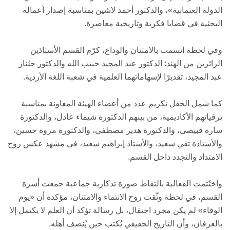
الدولة العثمانية»، والدكتور أحمد لاشين بمناسبة إصدار أعماله
البحثية في قضايا فكرية وتاريخية معاصرة.
وفي لحظة اتسمت بالامتنان والوداع، كرّم القسم الأستاذين
الزائرين من الهند: الدكتور عبد المجيد حبيب الله والدكتور جلناز
عبد المجيد، تقديرًا لإسهاماتهما العلمية في شعبة اللغة الأردية.
كما شمل الحفل تكريم عدد من أعضاء الهيئة المعاونة بمناسبة
ترقياتهم الأكاديمية، من بينهم الدكتورة شيماء عادل، والدكتورة
سارة قبيصي، والدكتورة هدير مصطفى، والدكتورة مروة حسين،
والأستاذة تقي سعيد، والأستاذ إبراهيم سعيد، في مشهد عكس روح
الامتداد والتجدد داخل القسم.
واختُتمت الفعالية بالتقاط صورة تذكارية جماعية جمعت أسرة
القسم، في لحظة وثّقت روح الانتماء والامتنان، مؤكدة أن «يوم
الوفاء» لم يكن مجرد احتفال، بل رسالة تؤكد أن العلم لا يكتمل إلا
بالعرفان، وأن التاريخ الحقيقي يُكتب حين يُنصف أهله.