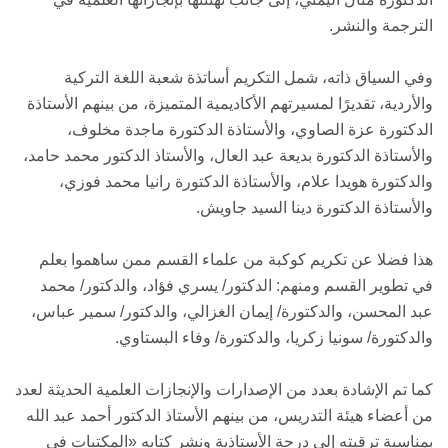
الترجمة والنشر.
وفي السياق ذاته، شمل التكريم أساتذة شعبة اللغة التركية
والأردية، تقديرًا لمسيرتهم الأكاديمية المتميزة، من بينهم الأستاذة
الدكتورة عزة الصاوي، والأستاذة الدكتورة ماجدة مخلوف،
والأستاذة الدكتورة بديعة عبد العال، والأستاذ الدكتور محمد حامد،
والدكتورة هويدا علام، والأستاذة الدكتورة رانيا محمد فوزي،
والأستاذة الدكتورة دينا السيد جاويش.
هذا فضلا عن تكريم كوكبة من علماء القسم ممن ساهموا بعلم
في تطوير القسم ومنهم: الدكتور/ يسري فؤاد، والدكتور/ محمد
عبد المحسن، والدكتورة/ إيمان الغزالي، والدكتور/ سمير عباس،
والدكتورة/ سونيا زكريا، والدكتورة/ وفاء البستاوي.
كما تم الإشادة بعدد من الإصدارات والإنجازات العلمية الحديثة لعدد
من أعضاء هيئة التدريس، من بينهم الأستاذ الدكتور أحمد عبد الله
بمناسبة ترقيته إلى درجة الأستاذية ونشر كتابه «المكتبات في