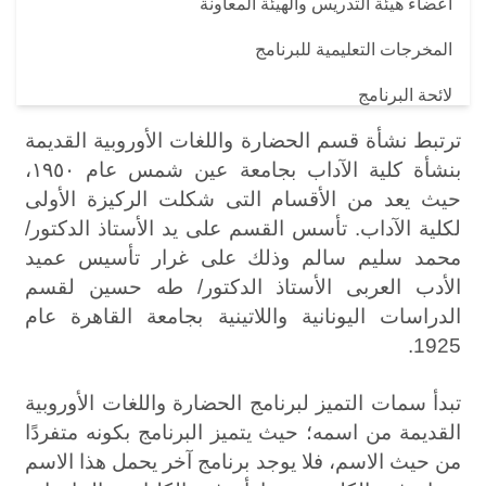
أعضاء هيئة التدريس والهيئة المعاونة
المخرجات التعليمية للبرنامج
لائحة البرنامج
ترتبط نشأة قسم الحضارة واللغات الأوروبية القديمة
معايير اختيار منسق البرنامج ومهامه
بنشأة كلية الآداب بجامعة عين شمس عام ١٩٥٠،
مواصفات الخريج ومجالات سوق العمل
حيث يعد من الأقسام التى شكلت الركيزة الأولى
لكلية الآداب. تأسس القسم على يد الأستاذ الدكتور/
استراتيجية التعليم والتعلم لبرنامج الحضارة واللغات الأوروبية
محمد سليم سالم وذلك على غرار تأسيس عميد
القديمة
الأدب العربى الأستاذ الدكتور/ طه حسين لقسم
شروط القبول
الدراسات اليونانية واللاتينية بجامعة القاهرة عام
1925.
آليات البرنامج لدعم الطلاب المتفوقين والمتعثرين والموهوبين
آلية جذب الوافدين
تبدأ سمات التميز لبرنامج الحضارة واللغات الأوروبية
القديمة من اسمه؛ حيث يتميز البرنامج بكونه متفردًا
الأنشطة الطلابية
من حيث الاسم، فلا يوجد برنامج آخر يحمل هذا الاسم