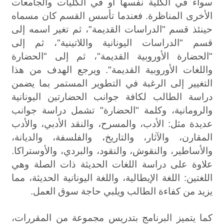
أوائل طلاب قسم الحضارة واللغات الأوروبية القديمة
سواء في الكلية نفسها أو في الكليات والجامعات
الأخرى المناظرة. فعندما تأسس القسم كان مسماه
الزيارات الميدانية
حينئذ قسم "الدراسات القديمة"، ثم تغير اسمه إلى
قسم "الدراسات اليونانية واللاتينية"، ثم إلى
التعاون مع جهات ذات صلة بالبرنامج
"الحضارة الأوروبية القديمة"، ثم إلى "الحضارة
التدريب الميداني
واللغات الأوروبية القديمة". ويرجع الهدف من هذا
التغيير إلى الرغبة في التطوير المستمر بما يضمن
ورش العمل والدورات التدريبية
دراسة الطالب لكافة جوانب الحضارتين اليونانية
المتحف التعليمي
والرومانية، وكلمة "الحضارة" تشمل دراسة جوانب
عديدة مثل: الأدب، والمسرح، والنقد الأدبي، والأدب
وسائل التواصل مع الطلاب والخريجين
المقارن، والآثار، والتاريخ، والفلسفة، والديانة،
الفيديو التعريفي للقسم
والأساطير، والنقوش، والنقود، والبردي، والأوستراكا.
علاوة على دراسة اللغات الحديثة ذات الصلة وهي
توصيف البرنامج
اللغتين: اللغة الإيطالية، واللغة اليونانية الحديثة، مما
الساعات المكتبية
يزيد من كفاءة الطالب ويلبي حاجة سوق العمل
.
كما يتميز البرنامج بتدريس مجموعة من المقررات،