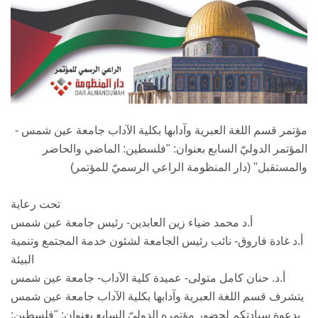
مؤتمر قسم اللغة العبرية وآدابها بكلية الآداب جامعة عين شمس -
المؤتمر الدوليّ السابع بعنوان: "فلسطين: الماضي والحاضر
والمستقبل" (دار المنظومة الراعي الرسميّ للمؤتمر)
تحت رعاية
أ.د محمد ضياء زين العابدين- رئيس جامعة عين شمس
أ.د غادة فاروق- نائب رئيس الجامعة لشئون خدمة المجتمع وتنمية
البيئة
أ.د. حنان كامل متولى- عميدة كلية الآداب- جامعة عين شمس
يتشرف قسم اللغة العبرية وآدابها بكلية الآداب جامعة عين شمس
بدعوة سيادتكم لحضور مؤتمره الدوليّ السابع بعنوان: "فلسطين: