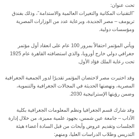
تحت عنوان:
"التقنيات المكانية والتغيرات العالمية والاستدامة"، وذلك بفندق
تريومف – مصر الجديدة، وبرعاية عدد من الوزارات المصرية
ومؤسسات دولية.
ويأتي المؤتمر احتفالاً بمرور 100 عام على انعقاد أول مؤتمر
جغرافي دولي خارج أوروبا، والذي استضافته القاهرة عام 1925
تحت رعاية الملك فؤاد الأول.
وقد اختيرت مصر لاحتضان المؤتمر تقديرًا لدور الجمعية الجغرافية
المصرية، ونهضتها الحديثة في المجالات الجغرافية والتنموية،
وضمن رؤيتها الإستراتيجية 2030.
وقد شارك قسم الجغرافيا ونظم المعلومات الجغرافية بكلية
الآداب – جامعة عين شمس، بجهود علمية مميزة، من خلال إدارة
الجلسات وتقديم عروض وأبحاث من قبل السادة أعضاء هيئة
التدريس وطلاب الدراسات العليا، ومنهم: