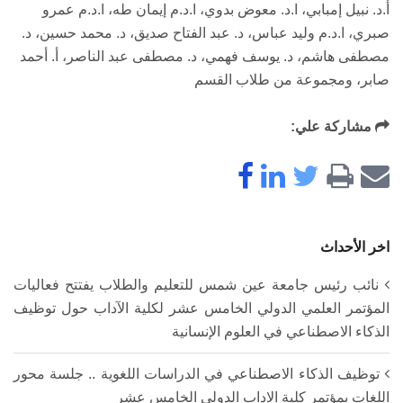
أ.د. نبيل إمبابي، ا.د. معوض بدوي، ا.د.م إيمان طه، ا.د.م عمرو
صبري، ا.د.م وليد عباس، د. عبد الفتاح صديق، د. محمد حسين، د.
مصطفى هاشم، د. يوسف فهمي، د. مصطفى عبد الناصر، أ. أحمد
صابر، ومجموعة من طلاب القسم
مشاركة علي:
اخر الأحداث
نائب رئيس جامعة عين شمس للتعليم والطلاب يفتتح فعاليات
المؤتمر العلمي الدولي الخامس عشر لكلية الآداب حول توظيف
الذكاء الاصطناعي في العلوم الإنسانية
توظيف الذكاء الاصطناعي في الدراسات اللغوية .. جلسة محور
اللغات بمؤتمر كلية الاداب الدولى الخامس عشر