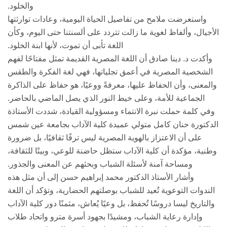
والخلود.
واستعرضت ملامح من تفاصيل الحياة اليومية، وعادات توارثتها
الأجيال، وألفاظ لغوية ما زالت تتردد على ألسنتنا حتى اليوم، وكأن
اللغة تأبى أن تموت، لأنها ابنة الخلود.
وأكدت د. دينا صادق أن اللغة المصرية القديمة تمثل مفتاحًا لفهم
الشخصية المصرية في أعمق تجلياتها، فهي لغة الفكرة والطقس
والمعنى، وأن الحفاظ عليها، معرفةً ووعيًا، هو حفاظ على الذاكرة
الجماعية للأمة، وعلى خيط النور الذي يصل الماضي بالحاضر.
وفي كلمة حملت نبرة الانتماء ومسؤولية القيادة، شددت الأستاذة
الدكتورة حنان كامل متولي عميدة كلية الآداب بجامعة عين شمس
على أن الاعتزاز بالهوية المصرية ليس ترفًا ثقافيًا، بل ضرورة
وطنية، مؤكدة أن كلية الآداب ستظل حاضنة للوعي، وبيتًا للثقافة،
ومساحة آمنة لأسئلة الشباب وبحثهم عن المعنى والجذور.
وأشار الأستاذ الدكتور محمد إبراهيم حسن إلى أن مثل هذه
الندوات التوعوية تُعيد للشباب بوصلتهم الحضارية، وتؤكد أن اللغة
والتاريخ ليسا دروسًا تُحفظ، بل وعيًا يُعاش، مثمنًا دور كلية الآداب
وإدارة رعاية الشباب، ومشيدًا بجهود أسرة مترو واتحاد طلاب