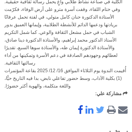
الكلية في صناعة نشاط طلابي واعٍ يحمل رسالة ثقافية حقيقية.
وفي ختام اللقاء، وقفت أسرة مترو على أرض الوفاء، فكرّمت
الأستاذة الدكتورة حنان كامل متولي، في لفتة تحمل عرفانًا
بريادتها ودعمها الدائم للأنشطة الطلابية، وإيمانها العميق بدور
الشباب في حمل مشعل الثقافة والوعي. كما شمل التكريم
الأستاذ الدكتور محمد إبراهيم، والأستاذة الدكتورة دينا صادق،
والأستاذة الدكتورة إيمان طه، والأستاذة سوها السبع، تقديرًا
لعطائهم وجهودهم الصادقة في دعم الأسرة وتمكينها من أداء
رسالتها الثقافية.
أُقيمت الندوة يوم الثلاثاء الموافق 16/ 12/ 2025 بقاعة المؤتمرات
(1) بكلية الآداب، وسط حضور تفاعلي نابض، بدا فيه التاريخ حيًّا،
واللغة متكلمة، والهوية أكثر حضورًا.
مشاركة علي: