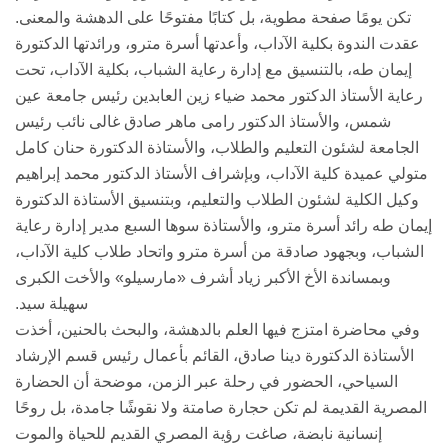
تكن يومًا صفحة مطوية، بل كتابًا مفتوحًا على الدهشة والمعنى.
عقدت الندوة بكلية الآداب، وأعدتها أسرة مترو، ورائدتها الدكتورة
إيمان طه، بالتنسيق مع إدارة رعاية الشباب، بكلية الآداب، تحت
رعاية الأستاذ الدكتور محمد ضياء زين العابدين رئيس جامعة عين
شمس، والأستاذ الدكتور رامى ماهر صادق غالى نائب رئيس
الجامعة لشئون التعليم والطلاب، والأستاذة الدكتورة حنان كامل
متولي عميدة كلية الآداب، وبإشراف الأستاذ الدكتور محمد إبراهيم
وكيل الكلية لشئون الطلاب والتعليم، وبتنسيق الأستاذة الدكتورة
إيمان طه رائد أسرة مترو، والأستاذة سوها السبع مدير إدارة رعاية
الشباب، وبجهود صادقة من أسرة مترو واتحاد طلاب كلية الآداب،
وبمساندة الأخ الأكبر زياد أشرف «مارسيلو» والأخت الكبرى
سهيلة سيد.
وفي محاضرة امتزج فيها العلم بالدهشة، والبحث بالحنين، أخذت
الأستاذة الدكتورة دينا صادق، القائم بأعمال رئيس قسم الإرشاد
السياحي، الحضور في رحلة عبر الزمن، موضحة أن الحضارة
المصرية القديمة لم تكن حجارة صامتة ولا نقوشًا جامدة، بل روحًا
إنسانية نابضة، صاغت رؤية المصري القديم للحياة والموت