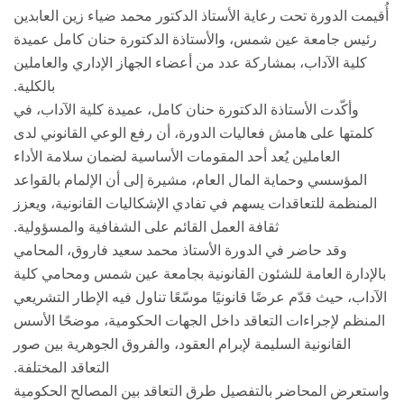
أُقيمت الدورة تحت رعاية الأستاذ الدكتور محمد ضياء زين العابدين
رئيس جامعة عين شمس، والأستاذة الدكتورة حنان كامل عميدة
كلية الآداب، بمشاركة عدد من أعضاء الجهاز الإداري والعاملين
بالكلية.
وأكّدت الأستاذة الدكتورة حنان كامل، عميدة كلية الآداب، في
كلمتها على هامش فعاليات الدورة، أن رفع الوعي القانوني لدى
العاملين يُعد أحد المقومات الأساسية لضمان سلامة الأداء
المؤسسي وحماية المال العام، مشيرة إلى أن الإلمام بالقواعد
المنظمة للتعاقدات يسهم في تفادي الإشكاليات القانونية، ويعزز
ثقافة العمل القائم على الشفافية والمسؤولية.
وقد حاضر في الدورة الأستاذ محمد سعيد فاروق، المحامي
بالإدارة العامة للشئون القانونية بجامعة عين شمس ومحامي كلية
الآداب، حيث قدّم عرضًا قانونيًا موسّعًا تناول فيه الإطار التشريعي
المنظم لإجراءات التعاقد داخل الجهات الحكومية، موضحًا الأسس
القانونية السليمة لإبرام العقود، والفروق الجوهرية بين صور
التعاقد المختلفة.
واستعرض المحاضر بالتفصيل طرق التعاقد بين المصالح الحكومية